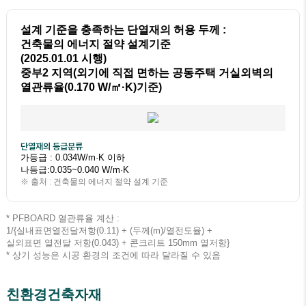
설계 기준을 충족하는 단열재의 허용 두께 :
건축물의 에너지 절약 설계기준
(2025.01.01 시행)
중부2 지역(외기에 직접 면하는 공동주택 거실외벽의
열관류율(0.170 W/㎡·K)기준)
단열재의 등급분류
가등급 : 0.034W/m·K 이하
나등급:0.035~0.040 W/m·K
※ 출처 : 건축물의 에너지 절약 설계 기준
* PFBOARD 열관류율 계산 :
1/{실내표면열전달저항(0.11) + (두께(m)/열전도율) +
실외표면 열전달 저항(0.043) + 콘크리트 150mm 열저항}
* 상기 성능은 시공 환경의 조건에 따라 달라질 수 있음
친환경건축자재