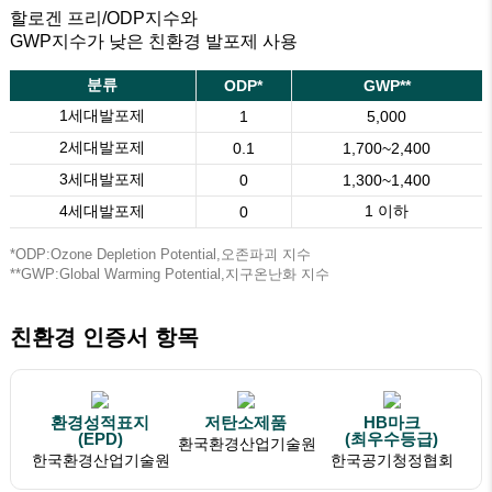
할로겐 프리/ODP지수와
GWP지수가 낮은 친환경 발포제 사용
분류
ODP*
GWP**
1세대발포제
1
5,000
2세대발포제
0.1
1,700~2,400
3세대발포제
0
1,300~1,400
4세대발포제
1 이하
0
*ODP:Ozone Depletion Potential,오존파괴 지수
**GWP:Global Warming Potential,지구온난화 지수
친환경 인증서 항목
환경성적표지
저탄소제품
HB마크
(EPD)
(최우수등급)
환국환경산업기술원
한국환경산업기술원
한국공기청정협회