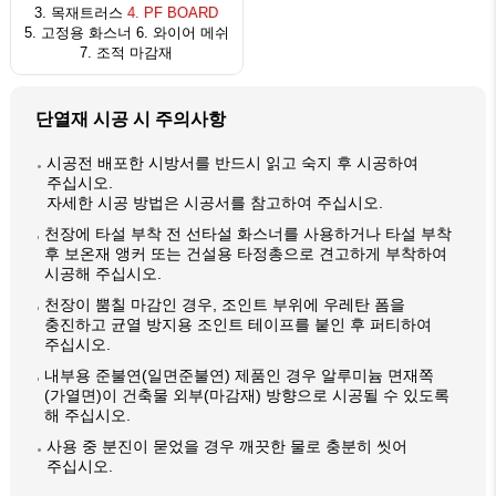
3. 목재트러스
4. PF BOARD
5. 고정용 화스너 6. 와이어 메쉬
7. 조적 마감재
단열재 시공 시 주의사항
시공전 배포한 시방서를 반드시 읽고 숙지 후 시공하여
주십시오.
자세한 시공 방법은 시공서를 참고하여 주십시오.
천장에 타설 부착 전 선타설 화스너를 사용하거나 타설 부착
후 보온재 앵커 또는 건설용 타정총으로 견고하게 부착하여
시공해 주십시오.
천장이 뿜칠 마감인 경우, 조인트 부위에 우레탄 폼을
충진하고 균열 방지용 조인트 테이프를 붙인 후 퍼티하여
주십시오.
내부용 준불연(일면준불연) 제품인 경우 알루미늄 면재쪽
(가열면)이 건축물 외부(마감재) 방향으로 시공될 수 있도록
해 주십시오.
사용 중 분진이 묻었을 경우 깨끗한 물로 충분히 씻어
주십시오.